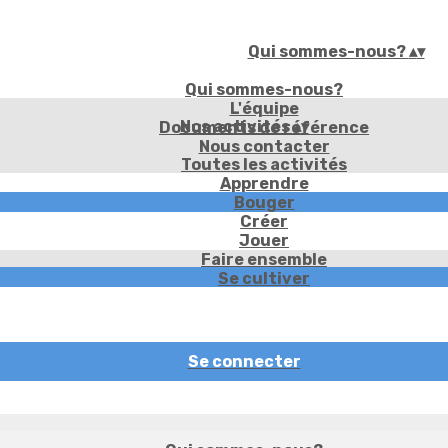
Qui sommes-nous?
▴
▾
Qui sommes-nous?
L'équipe
Nos activités
▴
▾
Documents de référence
Nous contacter
Toutes les activités
Apprendre
Bouger
Créer
Jouer
Faire ensemble
Se cultiver
Se connecter