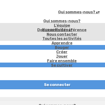
Qui sommes-nous?
▴
▾
Qui sommes-nous?
L'équipe
Nos activités
▴
▾
Documents de référence
Nous contacter
Toutes les activités
Apprendre
Bouger
Créer
Jouer
Faire ensemble
Se cultiver
Se connecter