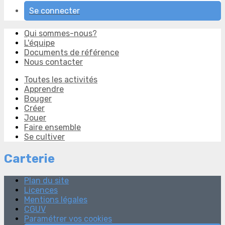
Se connecter
Qui sommes-nous?
L'équipe
Documents de référence
Nous contacter
Toutes les activités
Apprendre
Bouger
Créer
Jouer
Faire ensemble
Se cultiver
Carterie
Plan du site
Licences
Mentions légales
CGUV
Paramétrer vos cookies